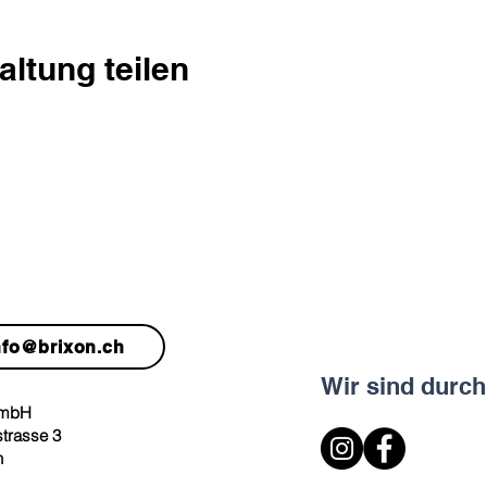
altung teilen
EKT!
nfo@brixon.ch
Wir sind durch
GmbH
strasse 3
h