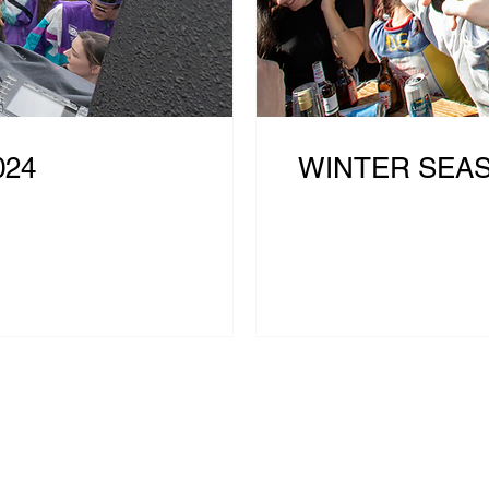
024
WINTER SEA
EKT!