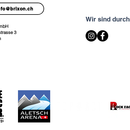
nfo@brixon.ch
Wir sind durch
GmbH
strasse 3
h
Partner